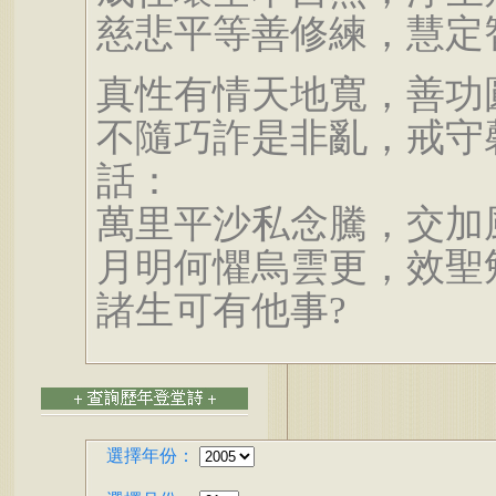
慈悲平等善修練，慧定
真性有情天地寬，善功
不隨巧詐是非亂，戒守
話：
萬里平沙私念騰，交加
月明何懼烏雲更，效聖
諸生可有他事?
選擇年份：