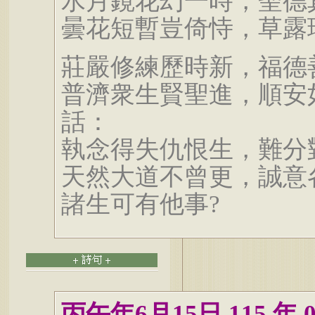
水月鏡花幻一時，聖德
曇花短暫豈倚恃，草露
莊嚴修練歷時新，福德
普濟衆生賢聖進，順安
話：
執念得失仇恨生，難分
天然大道不曾更，誠意
諸生可有他事?
丙午年6月15日 115 年 0