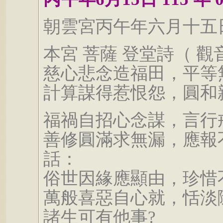
朝雲宮丙午年六月十五日
本宮 菩薩 登堂詩（ 
慈心悲念造福田，平等
計算謀得惹恨怨，圓和
福禍自招心念謀，言行
善修圓滿求無漏，應報
話：
俗世因緣應顯由，珍惜
萬般喜惡自心就，恬淡
諸生可有他事?