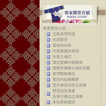
客家鸞堂介紹
五教真理同源
何謂鸞堂
鸞筆的由來
扶鸞通靈的原理
扶鸞之儀式
鸞堂應屬何種教派
鸞教對國家社會的貢獻
臺灣鸞務概況
鸞堂的組織概要
鷥生修道必持之經典
鸞堂請旨著書
及發行雜誌之推薦
本站客家鸞堂