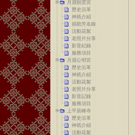
月眉朝雲宮
歷史沿革
神祇介紹
捐助芳名錄
活動花絮
老照片分享
影音紀錄
服務項目
月眉公明宮
歷史沿革
神祇介紹
活動花絮
老照片分享
影音記錄
服務項目
上平辰峰寺
歷史沿革
神祇介紹
活動花絮